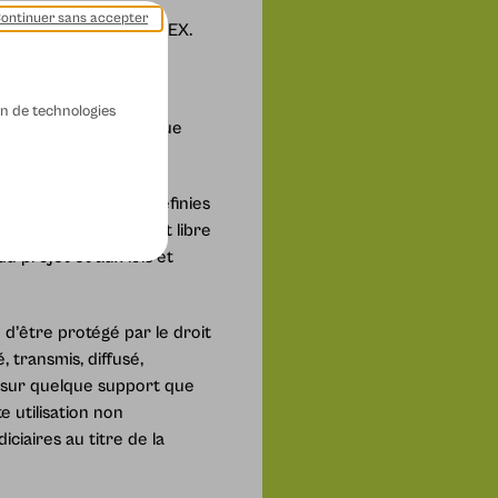
ontinuer sans accepter
t, 93006 BOBIGNY CEDEX.
ion de technologies
ne-Saint-Denis, 22 rue
rales d’utilisation définies
ine-Saint-Denis étant libre
u projet et aux lois et
 d’être protégé par le droit
, transmis, diffusé,
et sur quelque support que
e utilisation non
ciaires au titre de la