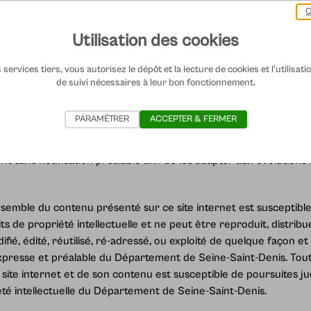
C
r le Département de Seine-Saint-Denis, Hôtel du Départemen
Utilisation des cookies
zon Web Services.
services tiers, vous autorisez le dépôt et la lecture de cookies et l'utilisat
e, agence de communication prestataire du Département de Sei
de suivi nécessaires à leur bon fonctionnement.
PARAMÉTRER
ACCEPTER & FERMER
e ce site internet vaut acceptation expresse des conditions géné
 légales sous sa dernière version en ligne, le Département de Se
t sans notification préalable afin de les adapter aux évolutions d
nsemble du contenu présenté sur ce site internet est susceptible
ts de propriété intellectuelle et ne peut être reproduit, distribué
fié, édité, réutilisé, ré-adressé, ou exploité de quelque façon 
 expresse et préalable du Département de Seine-Saint-Denis. Tout
ite internet et de son contenu est susceptible de poursuites judi
iété intellectuelle du Département de Seine-Saint-Denis.