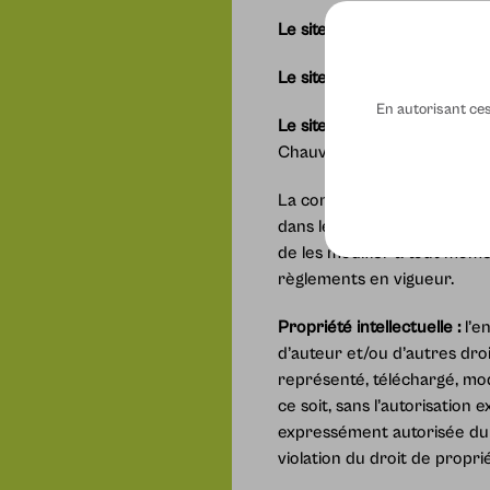
Le site internet est édité
pa
Le site est hébergé
par Ama
En autorisant ces 
Le site est géré
par Parimag
Chauvelot 75015 Paris.
La consultation du contenu d
dans les présentes mentions
de les modifier à tout momen
règlements en vigueur.
Propriété intellectuelle :
l’e
d’auteur et/ou d’autres droi
représenté, téléchargé, modi
ce soit, sans l’autorisation
expressément autorisée du s
violation du droit de propr