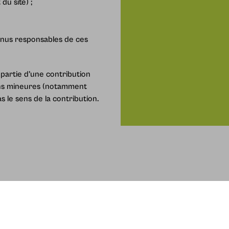
du site) ;
tenus responsables de ces
 partie d’une contribution
ions mineures (notamment
 le sens de la contribution.
tions légales
Charte de modératioon
Confidentialité