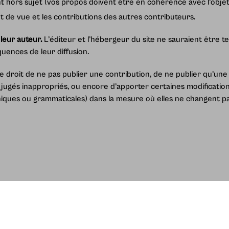
t hors sujet (vos propos doivent être en cohérence avec l’objet 
t de vue et les contributions des autres contributeurs.
leur auteur.
L’éditeur et l’hébergeur du site ne sauraient être 
uences de leur diffusion.
 droit de ne pas publier une contribution, de ne publier qu’une
 jugés inappropriés, ou encore d’apporter certaines modificat
ques ou grammaticales) dans la mesure où elles ne changent pas
es
Contactez-nous
Men