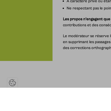
À caractère privé ou étan
Ne respectant pas le poin
Les propos n’engagent que 
contributions et des conséq
Le modérateur se réserve le
en supprimant les passages
des corrections orthographi
Ouvrir la barre de gestion des cooki