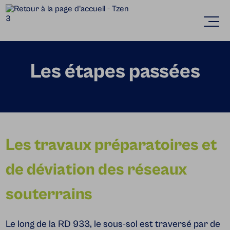
Accèder directement au contenu
Ouvr
Les étapes passées
Les travaux préparatoires et
de déviation des réseaux
souterrains
Le long de la RD 933, le sous-sol est traversé par de