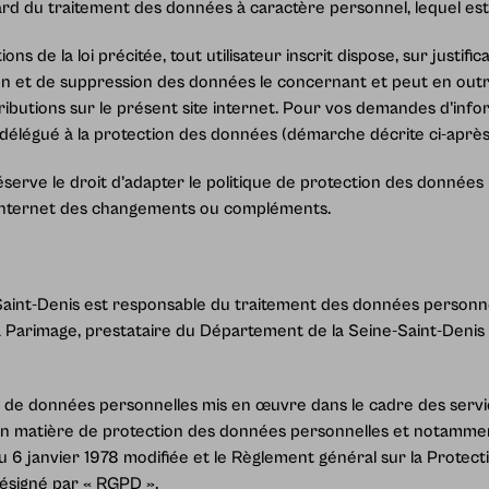
ard du traitement des données à caractère personnel, lequel est
 de la loi précitée, tout utilisateur inscrit dispose, sur justific
tion et de suppression des données le concernant et peut en ou
ributions sur le présent site internet. Pour vos demandes d’info
e délégué à la protection des données (démarche décrite ci-après
réserve le droit d’adapter le politique de protection des données
 internet des changements ou compléments.
int-Denis est responsable du traitement des données personnell
à Parimage, prestataire du Département de la Seine-Saint-Denis p
 de données personnelles mis en œuvre dans le cadre des servic
n matière de protection des données personnelles et notamment l
du 6 janvier 1978 modifiée et le Règlement général sur la Protec
ésigné par « RGPD ».