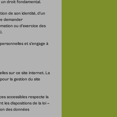
 un droit fondamental.
ation de son identité, d’un
tre demander
rmation ou d’exercice des
).
 personnelles et s’engage à
es sur ce site internet. La
our la gestion du site
es accessibles respecte la
es dispositions de la loi «
tion des données